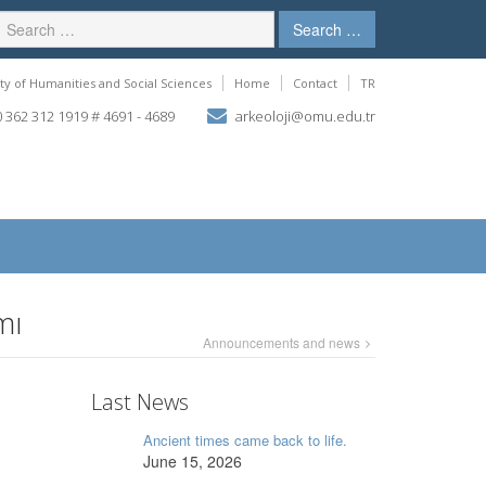
Search …
ty of Humanities and Social Sciences
Home
Contact
TR
 362 312 1919 # 4691 - 4689
arkeoloji@omu.edu.tr
mı
Announcements and news
Last News
Ancient times came back to life.
June 15, 2026