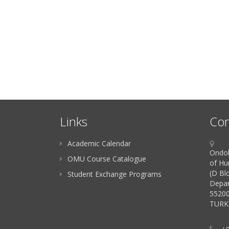
Links
Con
Academic Calendar
Ondok
OMU Course Catalogue
of Hu
(D Bl
Student Exchange Programs
Depar
55200
TURK