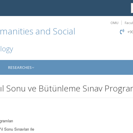
OMU
Facul
manities and Social
+90
logy
RESEARCHES
l Sonu ve Bütünleme Sınav Progra
ramları
ıl Sonu Sınavları ile