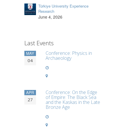
Türkiye University Experience
Research
June 4, 2026
Last Events
Conference: Physics in
MAY
Archaeology
04
Conference: On the Edge
APR
of Empire: The Black Sea
27
and the Kaskas in the Late
Bronze Age