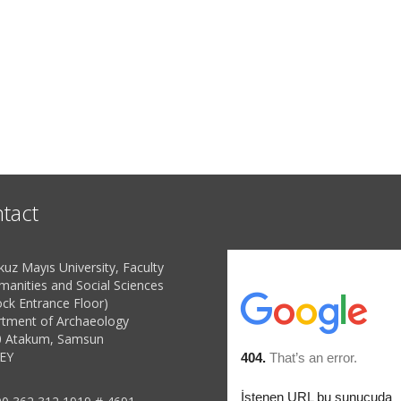
tact
uz Mayıs University, Faculty
manities and Social Sciences
ock Entrance Floor)
tment of Archaeology
 Atakum, Samsun
EY